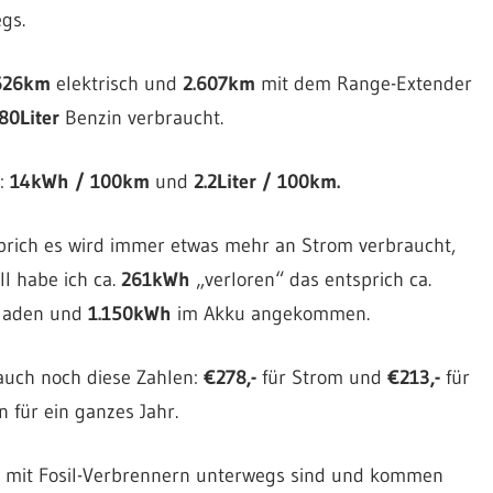
gs.
626km
elektrisch und
2.607km
mit dem Range-Extender
80Liter
Benzin verbraucht.
e:
14kWh / 100km
und
2.2Liter / 100km.
sprich es wird immer etwas mehr an Strom verbraucht,
l habe ich ca.
261kWh
„verloren“ das entsprich ca.
laden und
1.150kWh
im Akku angekommen.
 auch noch diese Zahlen:
€278,-
für Strom und
€213,-
für
 für ein ganzes Jahr.
och mit Fosil-Verbrennern unterwegs sind und kommen