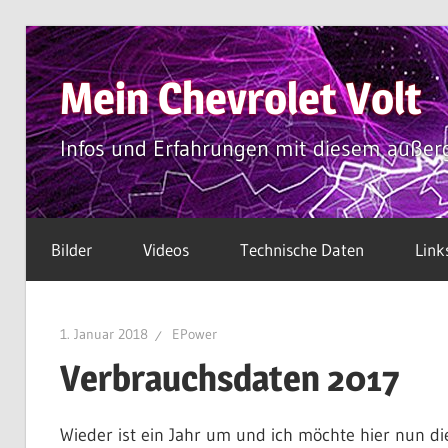
Zum
Inhalt
Mein Chevrolet Volt
springen
Infos und Erfahrungen mit diesem außer
Bilder
Videos
Technische Daten
Link
1. Januar 2018
EPower
Verbrauchsdaten 2017
Wieder ist ein Jahr um und ich möchte hier nun d