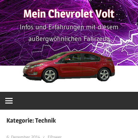
Zum
Mein Chevrolet Volt
Inhalt
springen
Infos und Erfahrungen mit diesem
außergwöhnlichen Fahrzeug
Kategorie:
Technik
6. Dezember 2014
EPower