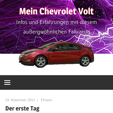
Zum
Mein Chevrolet Volt
Inhalt
springen
Infos und Erfahrungen mit diesem
außergwöhnlichen Fahrzeug
19. November 2013
EPower
Der erste Tag