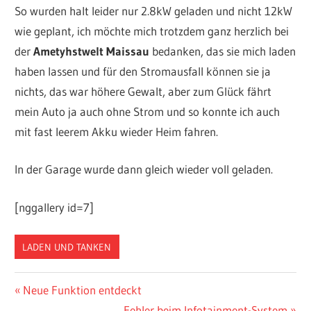
So wurden halt leider nur 2.8kW geladen und nicht 12kW
wie geplant, ich möchte mich trotzdem ganz herzlich bei
der
Ametyhstwelt Maissau
bedanken, das sie mich laden
haben lassen und für den Stromausfall können sie ja
nichts, das war höhere Gewalt, aber zum Glück fährt
mein Auto ja auch ohne Strom und so konnte ich auch
mit fast leerem Akku wieder Heim fahren.
In der Garage wurde dann gleich wieder voll geladen.
[nggallery id=7]
LADEN UND TANKEN
Beitragsnavigation
Vorheriger
Neue Funktion entdeckt
Beitrag:
Nächster
Fehler beim Infotainment-System