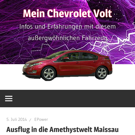
Zum
Mein Chevrolet Volt
Inhalt
springen
Infos und Erfahrungen mit diesem
außergwöhnlichen Fahrzeug
5. Juli 2014
EPower
Ausflug in die Amethystwelt Maissau